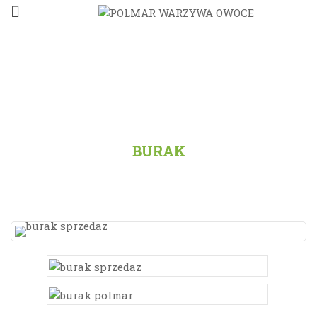
STRONA GŁÓWNA
/
PRODUKTY
/
WARZYWA
/
BURAK