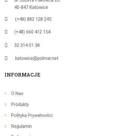
ul. Jozefa Pukowca 23
40-847 Katowice
(+48) 882 128 245
(+48) 660 412 154
32 314 01 38
katowice@polmar.net
INFORMACJE
O Nas
Produkty
Polityka Prywatności
Regulamin