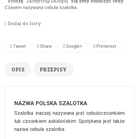
Proszę
Zarejstruj/Zaloguj
się żeby zobaczyć ceny
Czasem nazywana cebula szalotka.
Dodaj do listy
Tweet
Share
Google+
Printerest
OPIS
PRZEPISY
NAZWA POLSKA SZALOTKA
Szalotka inaczej nazywana jest cebuloczosnkiem
lub czosnkiem askalońskim. Spotykana jest także
nazwa cebula szalotka.