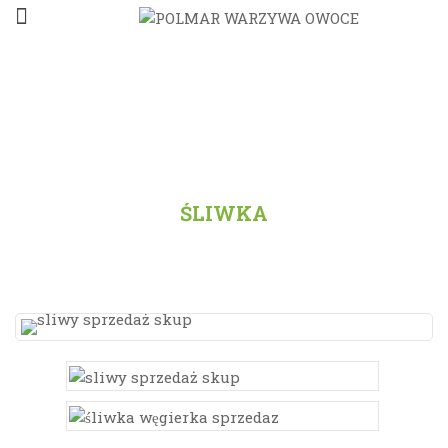
STRONA GŁÓWNA
/
PRODUKTY
/
WSZYSTKO
/
ŚLIWKA