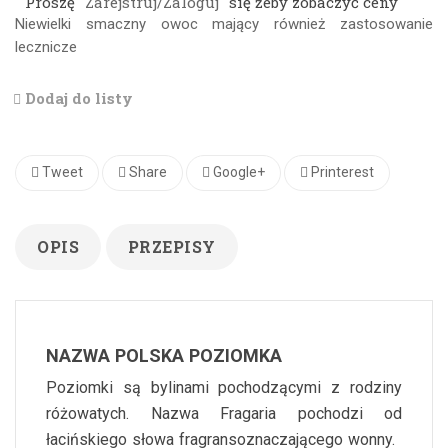
Proszę
Zarejstruj/Zaloguj
się żeby zobaczyć ceny
Niewielki smaczny owoc mający również zastosowanie
lecznicze
Dodaj do listy
Tweet
Share
Google+
Printerest
OPIS
PRZEPISY
NAZWA POLSKA POZIOMKA
Poziomki są bylinami pochodzącymi z rodziny
różowatych. Nazwa Fragaria pochodzi od
łacińskiego słowa fragransoznaczającego wonny.