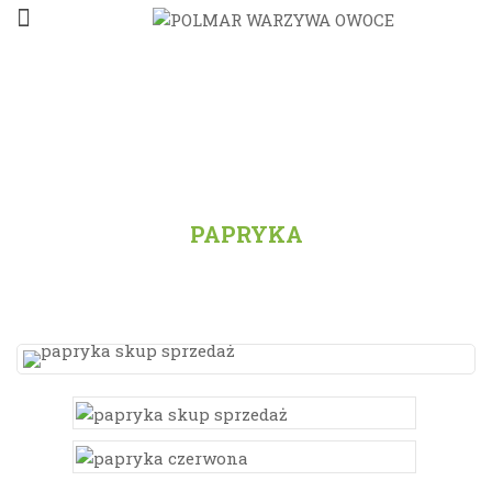
STRONA GŁÓWNA
/
PRODUKTY
/
WSZYSTKO
/
PAPRYKA