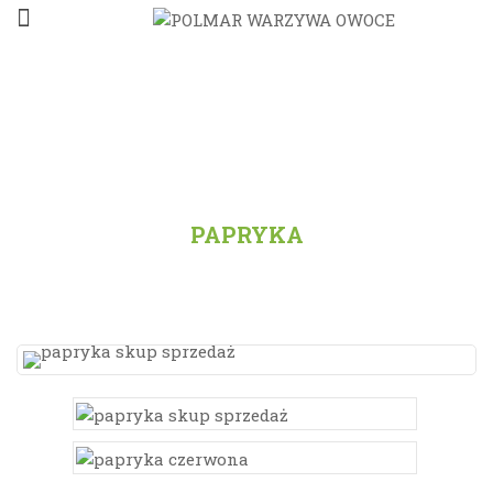
STRONA GŁÓWNA
/
PRODUKTY
/
WSZYSTKO
/
PAPRYKA