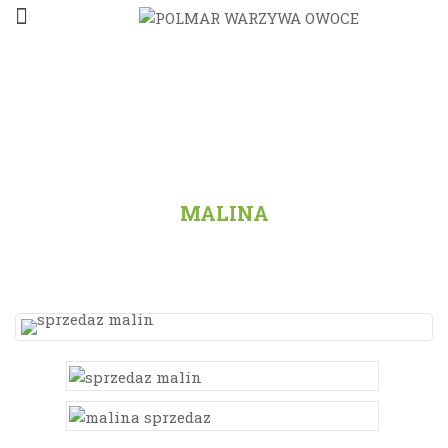
STRONA GŁÓWNA
/
PRODUKTY
/
WSZYSTKO
/
MALINA