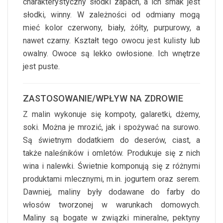
charakterystyczny słodki zapach, a ich smak jest
słodki, winny. W zależności od odmiany mogą
mieć kolor czerwony, biały, żółty, purpurowy, a
nawet czarny. Kształt tego owocu jest kulisty lub
owalny. Owoce są lekko owłosione. Ich wnętrze
jest puste.
ZASTOSOWANIE/WPŁYW NA ZDROWIE
Z malin wykonuje się kompoty, galaretki, dżemy,
soki. Można je mrozić, jak i spożywać na surowo.
Są świetnym dodatkiem do deserów, ciast, a
także naleśników i omletów. Produkuje się z nich
wina i nalewki. Świetnie komponują się z różnymi
produktami mlecznymi, m.in. jogurtem oraz serem.
Dawniej, maliny były dodawane do farby do
włosów tworzonej w warunkach domowych.
Maliny są bogate w związki mineralne, pektyny