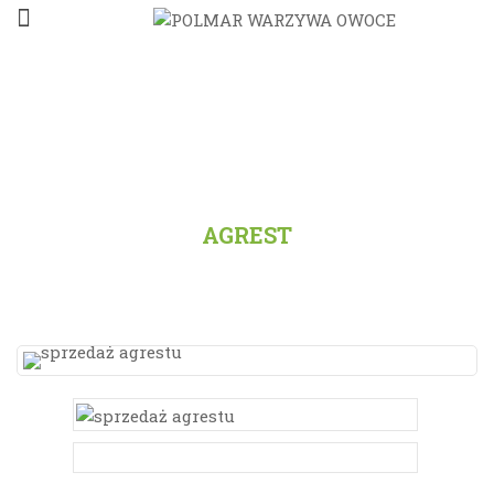
STRONA GŁÓWNA
/
PRODUKTY
/
WSZYSTKO
/
AGREST