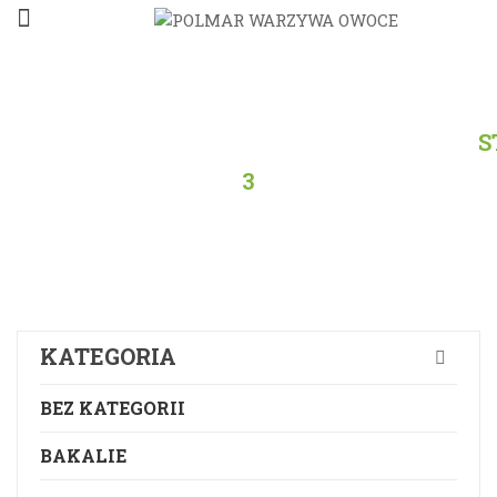
STRONA
GŁÓWNA
/
PRODUKTY
/
WSZYSTKO
/
S
3
KATEGORIA
BEZ KATEGORII
BAKALIE