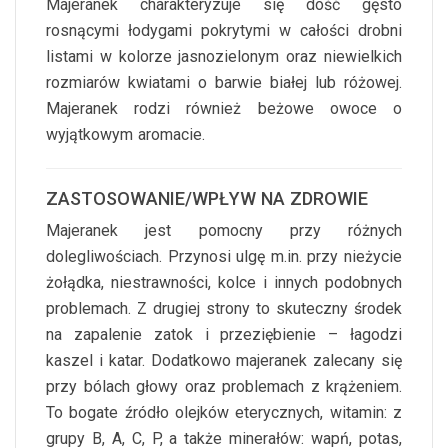
Majeranek charakteryzuje się dość gęsto
rosnącymi łodygami pokrytymi w całości drobni
listami w kolorze jasnozielonym oraz niewielkich
rozmiarów kwiatami o barwie białej lub różowej.
Majeranek rodzi również beżowe owoce o
wyjątkowym aromacie.
ZASTOSOWANIE/WPŁYW NA ZDROWIE
Majeranek jest pomocny przy różnych
dolegliwościach. Przynosi ulgę m.in. przy nieżycie
żołądka, niestrawności, kolce i innych podobnych
problemach. Z drugiej strony to skuteczny środek
na zapalenie zatok i przeziębienie – łagodzi
kaszel i katar. Dodatkowo majeranek zalecany się
przy bólach głowy oraz problemach z krążeniem.
To bogate źródło olejków eterycznych, witamin: z
grupy B, A, C, P, a także minerałów: wapń, potas,