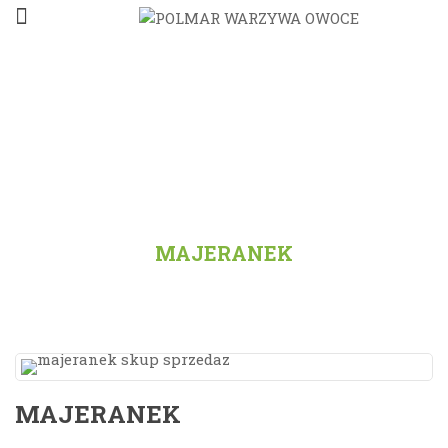
STRONA GŁÓWNA
/
PRODUKTY
/
ZIOŁA
/
ZIOŁA ŚWIEŻE
/
MAJERANEK
MAJERANEK