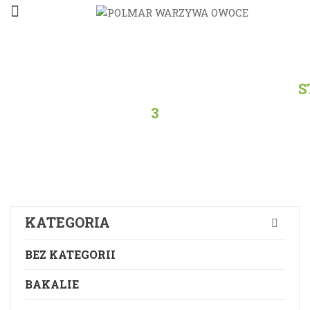
STRONA
GŁÓWNA
/
PRODUKTY
/
WSZYSTKO
/
S
3
KATEGORIA
BEZ KATEGORII
BAKALIE