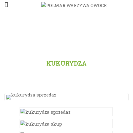
STRONA GŁÓWNA
/
PRODUKTY
/
WSZYSTKO
/
KUKURYDZA