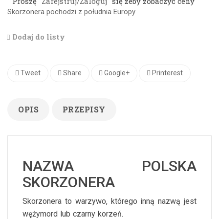
Proszę
Zarejstruj/Zaloguj
się żeby zobaczyć ceny
Skorzonera pochodzi z południa Europy
Dodaj do listy
Tweet
Share
Google+
Printerest
OPIS
PRZEPISY
NAZWA POLSKA
SKORZONERA
Skorzonera to warzywo, którego inną nazwą jest
wężymord lub czarny korzeń.