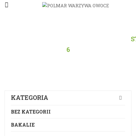
STRONA
GŁÓWNA
/
PRODUKTY
/
WSZYSTKO
/
S
6
KATEGORIA
BEZ KATEGORII
BAKALIE