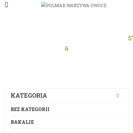
STRONA
GŁÓWNA
/
PRODUKTY
/
WSZYSTKO
/
S
6
KATEGORIA
BEZ KATEGORII
BAKALIE