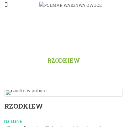
STRONA GŁÓWNA
/
PRODUKTY
/
WSZYSTKO
/
RZODKIEW
RZODKIEW
Na stanie