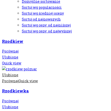
Domyślne sortowanie
Sortuj wg popularności
Sortuj wg średniej oceny
Sortuj od najnowszych
Sortuj wg ceny: od najniższej
Sortuj wg ceny: od najwyższej
Rzodkiew
Porównaj
Ulubione
Quick view
Ulubione
Porównaj
Quick view
Rzodkiewka
Porównaj
Ulubione