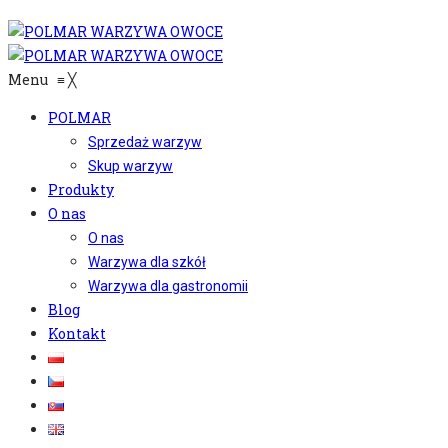
Menu
≡
╳
POLMAR
Sprzedaż warzyw
Skup warzyw
Produkty
O nas
O nas
Warzywa dla szkół
Warzywa dla gastronomii
Blog
Kontakt