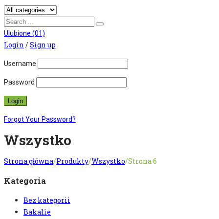
Ulubione
(01)
Login
/
Sign up
Username
Password
Forgot Your Password?
Wszystko
Strona główna
/
Produkty
/
Wszystko
/
Strona 6
Kategoria
Bez kategorii
Bakalie