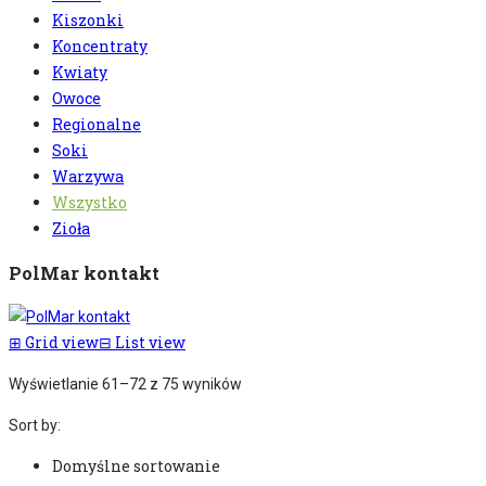
Kiszonki
Koncentraty
Kwiaty
Owoce
Regionalne
Soki
Warzywa
Wszystko
Zioła
PolMar kontakt
⊞
Grid view
⊟
List view
Wyświetlanie 61–72 z 75 wyników
Sort by:
Domyślne sortowanie