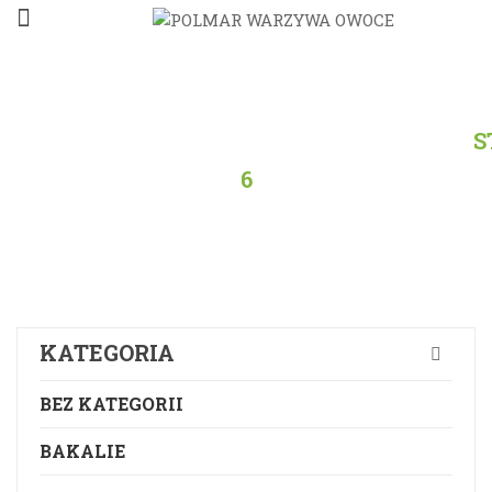
STRONA
GŁÓWNA
/
PRODUKTY
/
WSZYSTKO
/
S
6
KATEGORIA
BEZ KATEGORII
BAKALIE