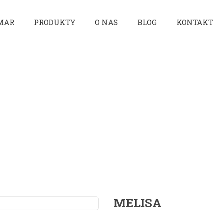
MAR
PRODUKTY
O NAS
BLOG
KONTAKT
ÓWNA
/
PRODUKTY
/
ZIOŁA
/
ZIOŁA ŚWIE
MELISA