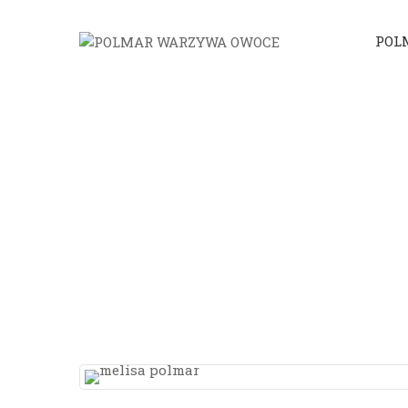
POL
STRONA GŁ