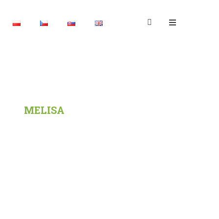
ŻE
/
MELISA