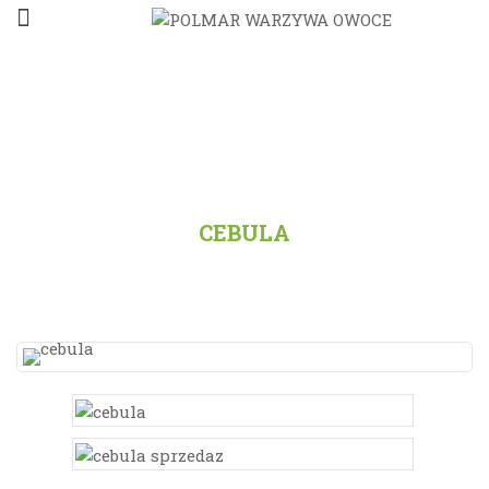
STRONA GŁÓWNA
/
PRODUKTY
/
WSZYSTKO
/
CEBULA