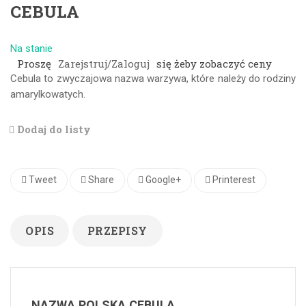
CEBULA
Na stanie
Proszę
Zarejstruj/Zaloguj
się żeby zobaczyć ceny
Cebula to zwyczajowa nazwa warzywa, które należy do rodziny
amarylkowatych.
Dodaj do listy
Tweet
Share
Google+
Printerest
OPIS
PRZEPISY
NAZWA POLSKA CEBULA