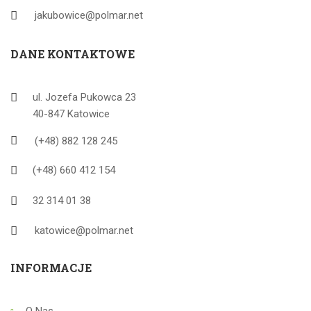
jakubowice@polmar.net
DANE KONTAKTOWE
ul. Jozefa Pukowca 23
40-847 Katowice
(+48) 882 128 245
(+48) 660 412 154
32 314 01 38
katowice@polmar.net
INFORMACJE
O Nas