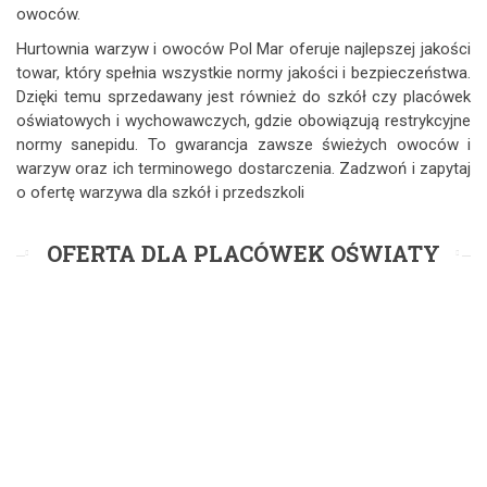
owoców.
Hurtownia warzyw i owoców Pol Mar oferuje najlepszej jakości
towar, który spełnia wszystkie normy jakości i bezpieczeństwa.
Dzięki temu sprzedawany jest również do szkół czy placówek
oświatowych i wychowawczych, gdzie obowiązują restrykcyjne
normy sanepidu. To gwarancja zawsze świeżych owoców i
warzyw oraz ich terminowego dostarczenia. Zadzwoń i zapytaj
o ofertę warzywa dla szkół i przedszkoli
OFERTA DLA PLACÓWEK OŚWIATY
NAJWYŻSZA JAKOŚĆ
W trosce o naszych najmłodszych