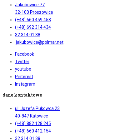
Jakubowice 77
32-100 Proszowice
(+48) 660 459 458
(+48) 692 314 434
32 314 01 38
jakubowice@polmar.net
Facebook
Twitter
youtube
Pinterest
Instagram
dane kontaktowe
ul. Jozefa Pukowca 23
40-847 Katowice
(+48) 882 128 245
(+48) 660 412 154
32 314 01 38