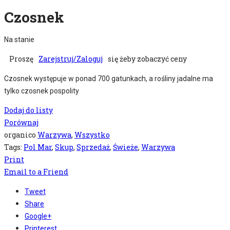
Czosnek
Na stanie
Proszę
Zarejstruj/Zaloguj
się żeby zobaczyć ceny
Czosnek występuje w ponad 700 gatunkach, a rośliny jadalne ma
tylko czosnek pospolity
Dodaj do listy
Porównaj
organico
Warzywa
,
Wszystko
Tags:
Pol Mar
,
Skup
,
Sprzedaż
,
Świeże
,
Warzywa
Print
Email to a Friend
Tweet
Share
Google+
Printerest