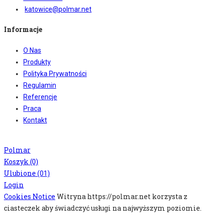
katowice@polmar.net
Informacje
O Nas
Produkty
Polityka Prywatności
Regulamin
Referencje
Praca
Kontakt
Copyright © 2018 Warzywa Owoce Pol Mar. Wszelkie prawa zastrzeżone.
Polmar
Koszyk
(0)
Ulubione
(01)
Login
Cookies Notice
Witryna https://polmar.net korzysta z
ciasteczek aby świadczyć usługi na najwyższym poziomie.