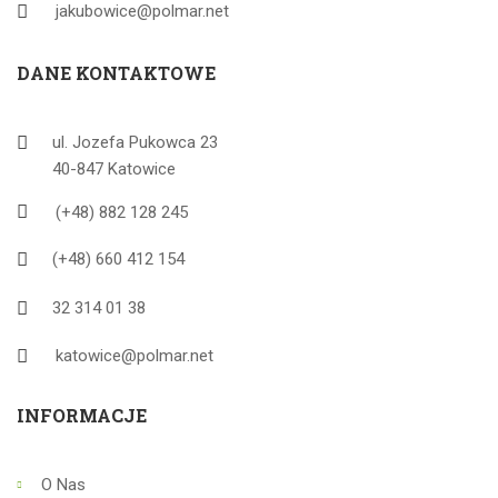
jakubowice@polmar.net
DANE KONTAKTOWE
ul. Jozefa Pukowca 23
40-847 Katowice
(+48) 882 128 245
(+48) 660 412 154
32 314 01 38
katowice@polmar.net
INFORMACJE
O Nas