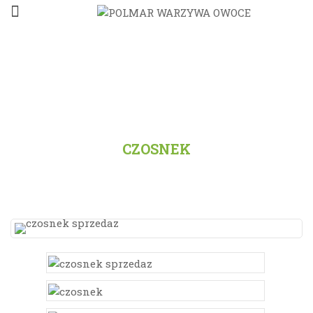
STRONA GŁÓWNA
/
PRODUKTY
/
WSZYSTKO
/
CZOSNEK