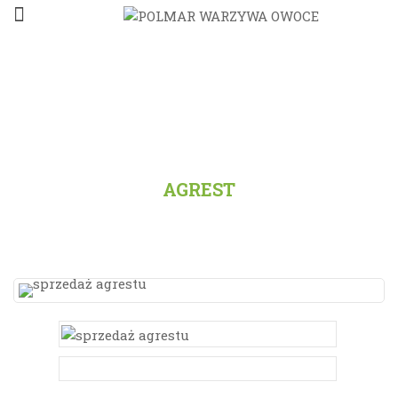
STRONA GŁÓWNA
/
PRODUKTY
/
WSZYSTKO
/
AGREST