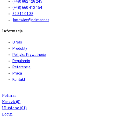
(+48) 882 128 245
(+48) 660 412 154
32 314 01 38
katowice@polmar.net
Informacje
O Nas
Produkty
Polityka Prywatności
Regulamin
Referencje
Praca
Kontakt
Copyright © 2018 Warzywa Owoce Pol Mar. Wszelkie prawa zastrzeżone.
Polmar
Koszyk
(0)
Ulubione
(01)
Login