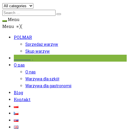
Menu
Menu
≡
╳
POLMAR
Sprzedaż warzyw
Skup warzyw
Produkty
O nas
O nas
Warzywa dla szkół
Warzywa dla gastronomii
Blog
Kontakt