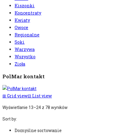
Kiszonki
Koncentraty
Kwiaty
Owoce
Regionalne
Soki
Warzywa
Wszystko
Zioła
PolMar kontakt
⊞
Grid view
⊟
List view
Wyświetlanie 13–24 z 78 wyników
Sort by:
Domyślne sortowanie