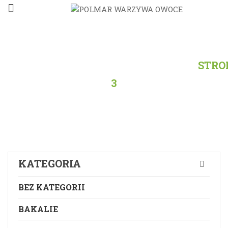
STRONA
GŁÓWNA
/
PRODUKTY
/
OWOCE
/
STRO
3
KATEGORIA
BEZ KATEGORII
BAKALIE