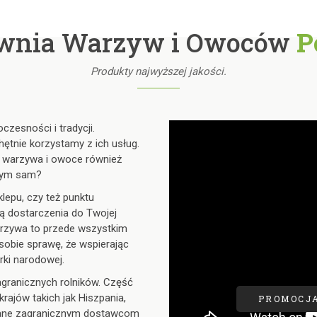
wnia Warzyw i Owoców
P
Produkty najwyższej jakości.
zesności i tradycji.
PROMO
hętnie korzystamy z ich usług.
 warzywa i owoce również
 tym sam?
W celu zapozn
epu, czy też punktu
zapraszamy do k
 dostarczenia do Twojej
arzywa to przede wszystkim
 sobie sprawę, że wspierając
rki narodowej.
agranicznych rolników. Część
ajów takich jak Hiszpania,
PROMOCJ
awiane zagranicznym dostawcom