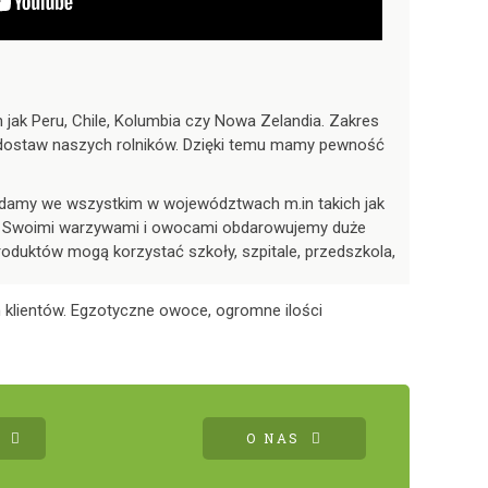
ak Peru, Chile, Kolumbia czy Nowa Zelandia. Zakres
 dostaw naszych rolników. Dzięki temu mamy pewność
iadamy we wszystkim w województwach m.in takich jak
wa. Swoimi warzywami i owocami obdarowujemy duże
roduktów mogą korzystać szkoły, szpitale, przedszkola,
 klientów. Egzotyczne owoce, ogromne ilości
O NAS