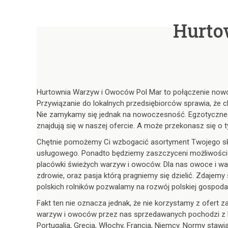
Hurto
Hurtownia Warzyw i Owoców Pol Mar to połączenie nowoc
Przywiązanie do lokalnych przedsiębiorców sprawia, że c
Nie zamykamy się jednak na nowoczesność. Egzotyczne
znajdują się w naszej ofercie. A może przekonasz się o
Chętnie pomożemy Ci wzbogacić asortyment Twojego skl
usługowego. Ponadto będziemy zaszczyceni możliwością
placówki świeżych warzyw i owoców. Dla nas owoce i w
zdrowie, oraz pasja którą pragniemy się dzielić. Zdajemy
polskich rolników pozwalamy na rozwój polskiej gospoda
Fakt ten nie oznacza jednak, że nie korzystamy z ofert z
warzyw i owoców przez nas sprzedawanych pochodzi z kr
Portugalia, Grecja, Włochy, Francja, Niemcy. Normy st