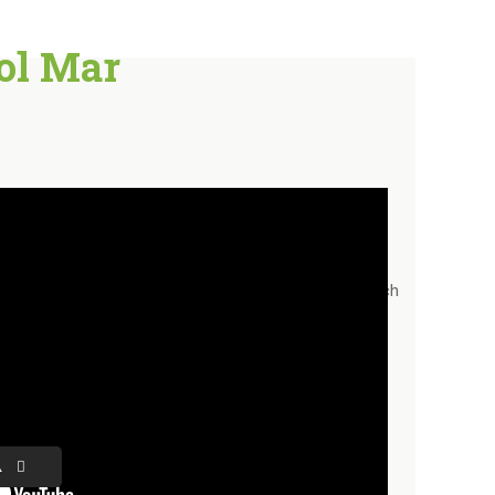
ol Mar
CJA SEZONOWA
ania się ze szczegółami promocji sezonowych
ontaktu z naszymi handlowcami.
A