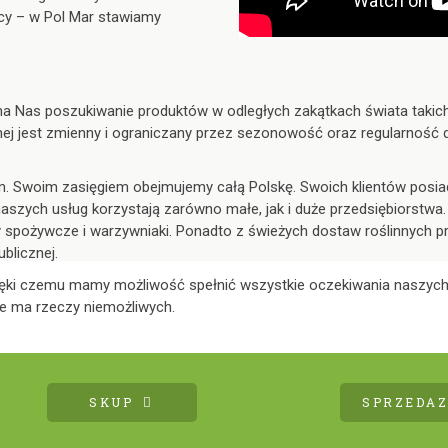
nicy – w Pol Mar stawiamy
Nas poszukiwanie produktów w odległych zakątkach świata takich j
ej jest zmienny i ograniczany przez sezonowość oraz regularność
ym. Swoim zasięgiem obejmujemy całą Polskę. Swoich klientów pos
aszych usług korzystają zarówno małe, jak i duże przedsiębiorst
y spożywcze i warzywniaki. Ponadto z świeżych dostaw roślinnych p
blicznej.
zięki czemu mamy możliwość spełnić wszystkie oczekiwania naszych
ie ma rzeczy niemożliwych.
SKUP
SPRZEDAZ