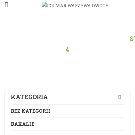
STRONA
GŁÓWNA
/
PRODUKTY
/
WSZYSTKO
/
S
4
KATEGORIA
BEZ KATEGORII
BAKALIE